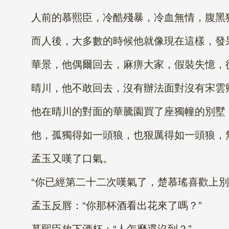
人前的慕熙臣，冷酷殘暴，冷血無情，腹黑
而人後，大多數的時候他就像現在這樣，發呆
華景，他偶爾回去，麻痹大家，假裝失憶，
晴川，他不敢回去，沒有辦法面對沒有宋雲
他在晴川的對面的華騰園買了座獨幢的別墅
他，孤獨得如一頭狼，也狠厲得如一頭狼，無
孟玉又嘆了口氣。
“你已經第二十二次嘆氣了，楚慕瑤喜歡上別人
孟玉反唇：“你那杯酒看出花來了嗎？”
慕熙臣放下酒杯：“人怎麼還沒到？”