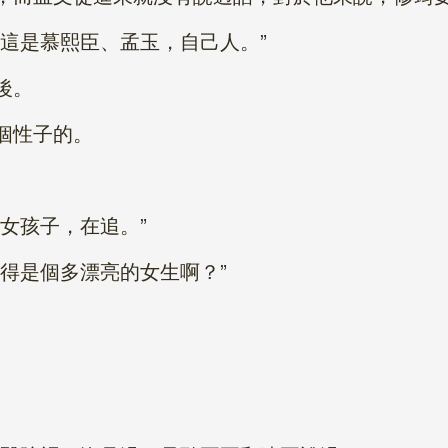
是慕熙臣、孟玉，自己人。”
後。
個性子的。
女孩子，在追。”
得是個多漂亮的女生啊？”