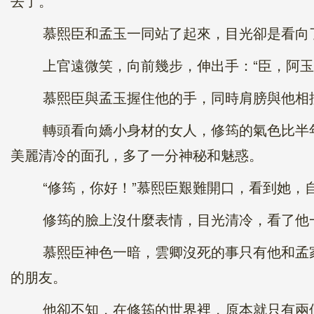
去了。
慕熙臣和孟玉一同站了起來，目光卻是看向了最
上官遠微笑，向前幾步，伸出手：“臣，阿玉
慕熙臣與孟玉握住他的手，同時肩膀與他相撞，
轉頭看向嬌小身材的女人，修筠的氣色比半年
美麗清冷的面孔，多了一分神秘和魅惑。
“修筠，你好！”慕熙臣艱難開口，看到她，自
修筠的臉上沒什麼表情，目光清冷，看了他一眼
慕熙臣神色一暗，雲卿沒死的事只有他和孟家
的朋友。
他卻不知，在修筠的世界裡，原本就只有兩個