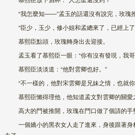
“我怎麼知——”孟玉的話還沒有說完，玫瑰
“臣少，玉少，修小姐和孟總來了，已經上了
慕熙臣點頭，玫瑰轉身出去迎接。
孟玉看了慕熙臣一眼：“你有沒有發現，我哥好
慕熙臣淡淡道：“他對雲卿也好。”
“不一樣的，他對宋雲卿是兄妹之情，也就你喜
慕熙臣懶得理他，他知道孟文對雲卿的關愛之
高大的門被推開，玫瑰在門口做了個請的手
一個嬌小的黑衣女人走了進來，身後跟著身材