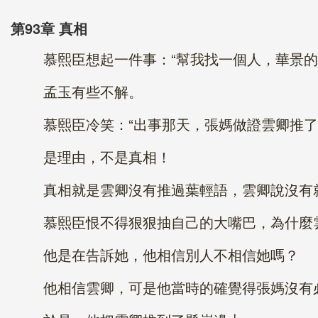
第93章 真相
慕熙臣想起一件事：“幫我找一個人，華景的管
孟玉有些不解。
慕熙臣冷笑：“出事那天，張媽做證雲卿推了葉
是理由，不是真相！
真相就是雲卿沒有推過葉輕語，雲卿說沒有
慕熙臣恨不得狠狠抽自己的大嘴巴，為什麼雲
他是在告訴她，他相信別人不相信她嗎？
他相信雲卿，可是他當時的確覺得張媽沒有必