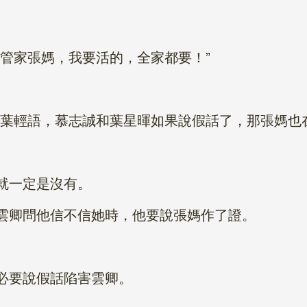
家張媽，我要活的，全家都要！”
輕語，慕志誠和葉星暉如果說假話了，那張媽也在
就一定是沒有。
卿問他信不信她時，他要說張媽作了證。
要說假話陷害雲卿。