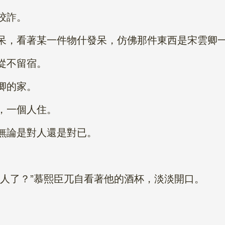
狡詐。
，看著某一件物什發呆，仿佛那件東西是宋雲卿
從不留宿。
卿的家。
，一個人住。
論是對人還是對已。
了？”慕熙臣兀自看著他的酒杯，淡淡開口。