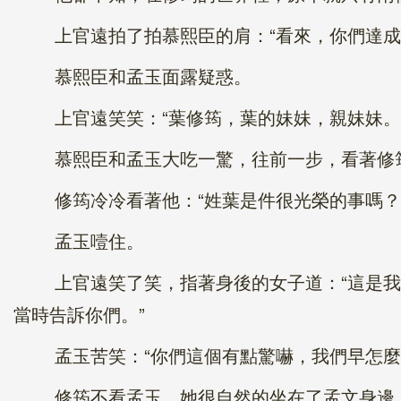
上官遠拍了拍慕熙臣的肩：“看來，你們達成了
慕熙臣和孟玉面露疑惑。
上官遠笑笑：“葉修筠，葉的妹妹，親妹妹。
慕熙臣和孟玉大吃一驚，往前一步，看著修筠：
修筠冷冷看著他：“姓葉是件很光榮的事嗎？
孟玉噎住。
上官遠笑了笑，指著身後的女子道：“這是我妹
當時告訴你們。”
孟玉苦笑：“你們這個有點驚嚇，我們早怎麼沒
修筠不看孟玉，她很自然的坐在了孟文身邊，