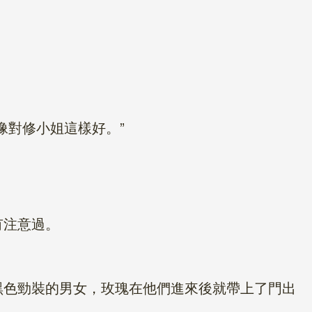
對修小姐這樣好。”
有注意過。
色勁裝的男女，玫瑰在他們進來後就帶上了門出