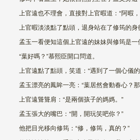
上官遠也不理會，直接對上官暇道：“阿暇，這
上官暇淡淡點了點頭，退身站在了修筠的身
孟玉一看便知這個上官遠的妹妹與修筠是一
“葉好嗎？”慕熙臣開口問道。
上官遠點了點頭，笑道：“遇到了一個心儀的
孟玉漂亮的鳳眸一亮：“葉居然會動春心？那
上官遠聳聳肩：“是兩個孩子的媽媽。”
孟玉張大的嘴巴：“開，開玩笑吧你？”
他把目光移向修筠：“修，修筠，真的？”